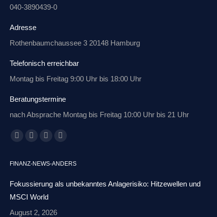
040-3890439-0
Adresse
Rothenbaumchaussee 3 20148 Hamburg
Telefonisch erreichbar
Montag bis Freitag 9:00 Uhr bis 18:00 Uhr
Beratungstermine
nach Absprache Montag bis Freitag 10:00 Uhr bis 21 Uhr
Finden Sie uns auf:
Facebook
X
Linkedin
E-
page
page
page
Mail
FINANZ-NEWS-ANDERS
opens
opens
opens
page
in
in
in
opens
Fokussierung als unbekanntes Anlagerisiko: Hitzewellen und
new
new
new
in
MSCI World
window
window
window
new
August 2, 2026
window