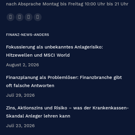
nach Absprache Montag bis Freitag 10:00 Uhr bis 21 Uhr
Finden Sie uns auf:
Facebook
X
Linkedin
E-
page
page
page
Mail
FINANZ-NEWS-ANDERS
opens
opens
opens
page
in
in
in
opens
Fokussierung als unbekanntes Anlagerisiko:
new
new
new
in
Hitzewellen und MSCI World
window
window
window
new
August 2, 2026
window
Finanzplanung als Problemlöser: Finanzbranche gibt
oft falsche Antworten
Juli 29, 2026
Zins, Aktionszins und Risiko – was der Krankenkassen-
Skandal Anleger lehren kann
Juli 23, 2026