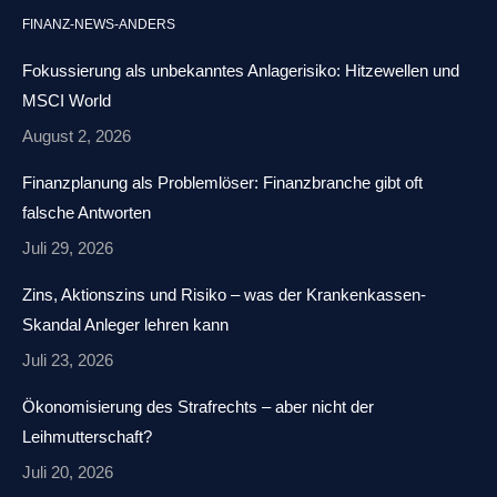
page
page
page
Mail
FINANZ-NEWS-ANDERS
opens
opens
opens
page
in
in
in
opens
Fokussierung als unbekanntes Anlagerisiko: Hitzewellen und
new
new
new
in
MSCI World
window
window
window
new
August 2, 2026
window
Finanzplanung als Problemlöser: Finanzbranche gibt oft
falsche Antworten
Juli 29, 2026
Zins, Aktionszins und Risiko – was der Krankenkassen-
Skandal Anleger lehren kann
Juli 23, 2026
Ökonomisierung des Strafrechts – aber nicht der
Leihmutterschaft?
Juli 20, 2026