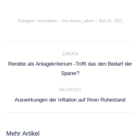
Kategorie:
Immobilien
Von
foraim_admin
Mai 31, 2022
Kommentarnavigation
ZURÜCK
Rendite als Anlagekriterium -Trifft das den Bedarf der
Vorheriger
Sparer?
Beitrag:
NÄCHSTES
Nächster
Auswirkungen der Inflation auf Ihren Ruhestand
Beitrag:
Mehr Artikel