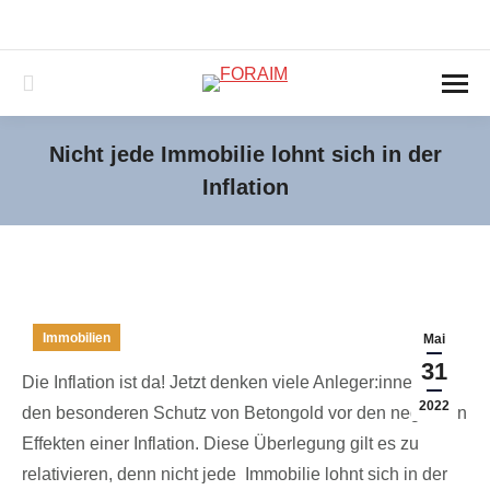
040-3890439-0
service@foraim.de
Montag – Freitag 09:00 -18:00 und nach Vereinbarung
Search:
Nicht jede Immobilie lohnt sich in der
Inflation
Sie befinden sich hier:
Immobilien
Mai
31
Die Inflation ist da! Jetzt denken viele Anleger:innen an
2022
den besonderen Schutz von Betongold vor den negativen
Effekten einer Inflation. Diese Überlegung gilt es zu
relativieren, denn nicht jede Immobilie lohnt sich in der