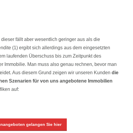
stkredit –
240.000 €
n
-35.000 €
20.000 €
dieser fällt aber wesentlich geringer aus als die
dite (1) ergibt sich allerdings aus dem eingesetzten
dem laufenden Überschuss bis zum Zeitpunkt des
der Immobilie. Man muss also genau rechnen, bevor man
heidet. Aus diesem Grund zeigen wir unseren Kunden
die
hen Szenarien für von uns angebotene Immobilien
fiken auf:
enangeboten gelangen Sie hier