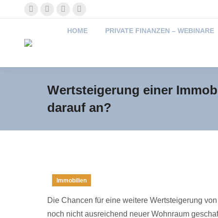
Facebook
X
Linkedin
XING
page
page
page
page
HOME
PRIVATE FINANZEN – WEBINARE
opens
opens
opens
opens
in
in
in
in
new
new
new
new
window
window
window
window
Wertsteigerung einer Immobi
darauf an?
Immobilien
Die Chancen für eine weitere Wertsteigerung von 
noch nicht ausreichend neuer Wohnraum geschaff