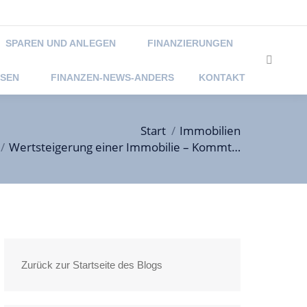
@foraim.de
Montag – Freitag 09:00 -18:00 und nach Vereinbarung
SPAREN UND ANLEGEN
FINANZIERUNGEN
Search:
SSEN
FINANZEN-NEWS-ANDERS
KONTAKT
h hier:
Start
Immobilien
Wertsteigerung einer Immobilie – Kommt…
Zurück zur Startseite des Blogs