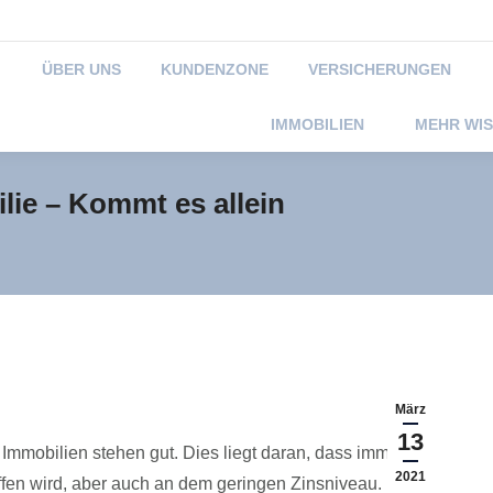
040-3890439-0
service
ÜBER UNS
KUNDENZONE
VERSICHERUNGEN
IMMOBILIEN
MEHR WI
lie – Kommt es allein
Sie befinden sic
März
13
Immobilien stehen gut. Dies liegt daran, dass immer
2021
en wird, aber auch an dem geringen Zinsniveau. Das