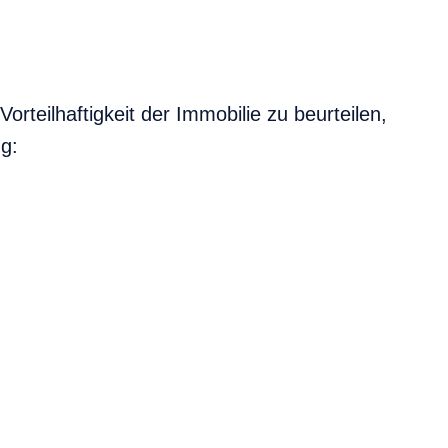
orteilhaftigkeit der Immobilie zu beurteilen,
g:
IN DER ZEIT VOM
ERKAUF
s Eigenkapital
-60.000 €
osten
-30.000 €
men +60.000 €
gsaufwand
-90.000 €
ungen
-25.000 €