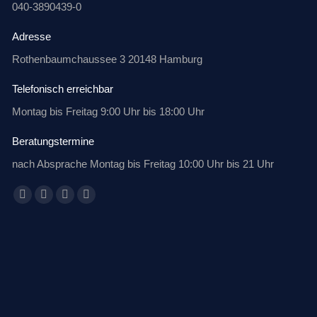
040-3890439-0
Adresse
Rothenbaumchaussee 3 20148 Hamburg
Telefonisch erreichbar
Montag bis Freitag 9:00 Uhr bis 18:00 Uhr
Beratungstermine
nach Absprache Montag bis Freitag 10:00 Uhr bis 21 Uhr
Finden Sie uns auf:
Facebook
X
Linkedin
E-
page
page
page
Mail
opens
opens
opens
page
in
in
in
opens
new
new
new
in
window
window
window
new
window