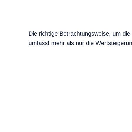
Die richtige Betrachtungsweise, um die V
umfasst mehr als nur die Wertsteigerun
ZAHLUNGEN 
KAUF BIS V
Eingesetzte
Kaufnebenk
Mieteinnah
Finanzieun
Steuerzahl