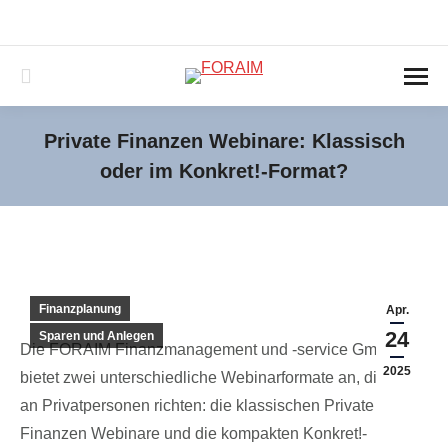
040-3890439-0
service@foraim.de
Montag – Freitag 09:00 -18:00 und nach Vereinbarung
Search:
Private Finanzen Webinare: Klassisch
oder im Konkret!-Format?
Sie befinden sich hier:
Finanzplanung
Apr.
24
Sparen und Anlegen
Die FORAIM Finanzmanagement und -service GmbH
2025
bietet zwei unterschiedliche Webinarformate an, die sich
an Privatpersonen richten: die klassischen Private
Finanzen Webinare und die kompakten Konkret!-