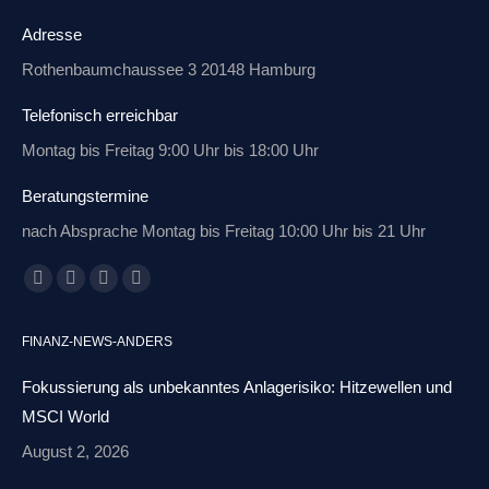
Adresse
Rothenbaumchaussee 3 20148 Hamburg
Telefonisch erreichbar
Montag bis Freitag 9:00 Uhr bis 18:00 Uhr
Beratungstermine
nach Absprache Montag bis Freitag 10:00 Uhr bis 21 Uhr
Finden Sie uns auf:
Facebook
X
Linkedin
E-
page
page
page
Mail
FINANZ-NEWS-ANDERS
opens
opens
opens
page
in
in
in
opens
Fokussierung als unbekanntes Anlagerisiko: Hitzewellen und
new
new
new
in
MSCI World
window
window
window
new
August 2, 2026
window