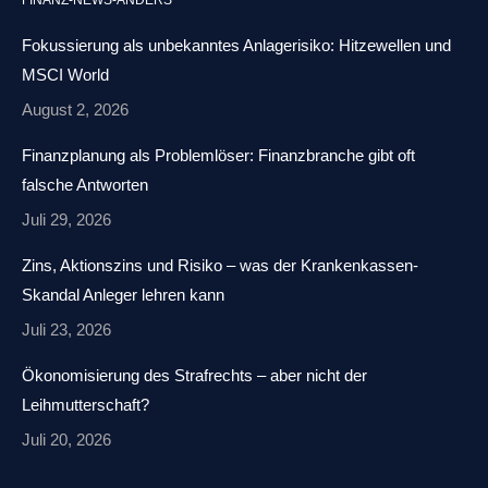
FINANZ-NEWS-ANDERS
opens
opens
opens
page
in
in
in
opens
Fokussierung als unbekanntes Anlagerisiko: Hitzewellen und
new
new
new
in
MSCI World
window
window
window
new
August 2, 2026
window
Finanzplanung als Problemlöser: Finanzbranche gibt oft
falsche Antworten
Juli 29, 2026
Zins, Aktionszins und Risiko – was der Krankenkassen-
Skandal Anleger lehren kann
Juli 23, 2026
Ökonomisierung des Strafrechts – aber nicht der
Leihmutterschaft?
Juli 20, 2026