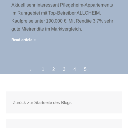
Aktuell sehr interessant Pflegeheim-Appartements
im Ruhrgebiet mit Top-Betreiber ALLOHEIM.
Kaufpreise unter 190.000 €. Mit Rendite 3,7% sehr
gute Mietrendite im Marktvergleich.
Read article
←
1
2
3
4
5
Zurück zur Startseite des Blogs