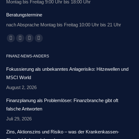
Montag bis Freitag 9:00 Uhr bis 18:00 Uhr
Beratungstermine
nach Absprache Montag bis Freitag 10:00 Uhr bis 21 Uhr
Finden Sie uns auf:
Facebook
X
Linkedin
E-
page
page
page
Mail
FINANZ-NEWS-ANDERS
opens
opens
opens
page
in
in
in
opens
Fokussierung als unbekanntes Anlagerisiko: Hitzewellen und
new
new
new
in
MSCI World
window
window
window
new
August 2, 2026
window
Finanzplanung als Problemlöser: Finanzbranche gibt oft
falsche Antworten
Juli 29, 2026
Zins, Aktionszins und Risiko – was der Krankenkassen-