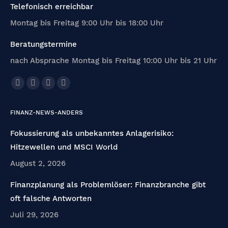
Telefonisch erreichbar
Montag bis Freitag 9:00 Uhr bis 18:00 Uhr
Beratungstermine
nach Absprache Montag bis Freitag 10:00 Uhr bis 21 Uhr
Finden Sie uns auf:
Facebook
X
Linkedin
E-
page
page
page
Mail
FINANZ-NEWS-ANDERS
opens
opens
opens
page
in
in
in
opens
Fokussierung als unbekanntes Anlagerisiko:
new
new
new
in
Hitzewellen und MSCI World
window
window
window
new
August 2, 2026
window
Finanzplanung als Problemlöser: Finanzbranche gibt
oft falsche Antworten
Juli 29, 2026