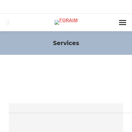
040-3890439-0
service@foraim.de
Montag – Freitag 09:00 -18:00 und nach Vereinbarung
Search:
Services
Sie befinden sich hier: