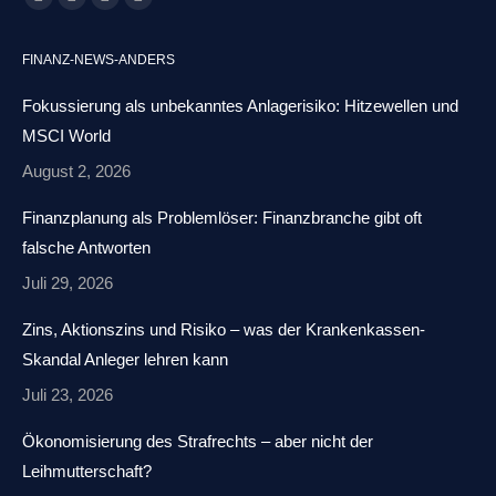
Facebook
X
Linkedin
E-
page
page
page
Mail
FINANZ-NEWS-ANDERS
opens
opens
opens
page
in
in
in
opens
Fokussierung als unbekanntes Anlagerisiko: Hitzewellen und
new
new
new
in
MSCI World
window
window
window
new
August 2, 2026
window
Finanzplanung als Problemlöser: Finanzbranche gibt oft
falsche Antworten
Juli 29, 2026
Zins, Aktionszins und Risiko – was der Krankenkassen-
Skandal Anleger lehren kann
Juli 23, 2026
Ökonomisierung des Strafrechts – aber nicht der
Leihmutterschaft?