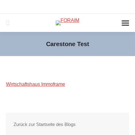
040-3890439-0
service@foraim.de
Montag – Freitag 09:00 -18:00 und nach Vereinbarung
Search:
Carestone Test
Sie befinden sich hier:
Wirtschaftshaus Immoframe
Zurück zur Startseite des Blogs