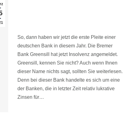
Sicherheit von Tagesgeld – Liegt
rz
hier ein Transparenzproblem vor?
5
21
Entwicklungen in der Finanzwelt
,
Sparen und Anlegen
So, dann haben wir jetzt die erste Pleite einer
deutschen Bank in diesem Jahr. Die Bremer
Bank Greensill hat jetzt Insolvenz angemeldet.
Greensill, kennen Sie nicht? Auch wenn Ihnen
dieser Name nichts sagt, sollten Sie weiterlesen.
Denn bei dieser Bank handelte es sich um eine
der Banken, die in letzter Zeit relativ lukrative
Zinsen für…
Read article