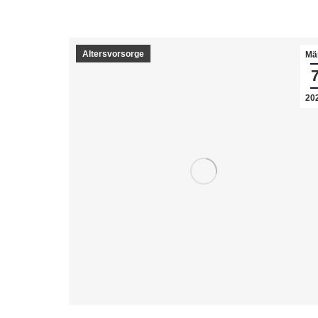
Altersvorsorge
Mä
20