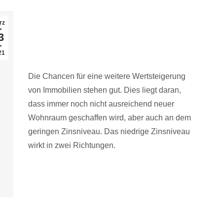
Wertsteigerung einer Immobilie –
rz
Kommt es allein darauf an?
3
21
Immobilien
Die Chancen für eine weitere Wertsteigerung
von Immobilien stehen gut. Dies liegt daran,
dass immer noch nicht ausreichend neuer
Wohnraum geschaffen wird, aber auch an dem
geringen Zinsniveau. Das niedrige Zinsniveau
wirkt in zwei Richtungen.
Read article