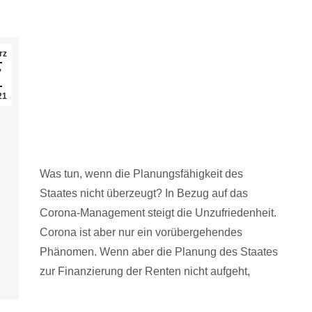
Webinare zur Altersvorsorge diese
rz
Woche 9.und 11. März : Corona
7
zeigt es. Besser die Altersvorsorge
21
selbst planen.
Altersvorsorge
Was tun, wenn die Planungsfähigkeit des
Staates nicht überzeugt? In Bezug auf das
Corona-Management steigt die Unzufriedenheit.
Corona ist aber nur ein vorübergehendes
Phänomen. Wenn aber die Planung des Staates
zur Finanzierung der Renten nicht aufgeht,
Read article