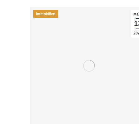
Immobilien
Mä
1
20