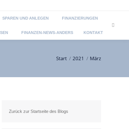
@foraim.de
Montag – Freitag 09:00 -18:00 und nach Vereinbarung
SPAREN UND ANLEGEN
FINANZIERUNGEN
Search:
SSEN
FINANZEN-NEWS-ANDERS
KONTAKT
Sie befinden sich hier:
Start
2021
März
Zurück zur Startseite des Blogs