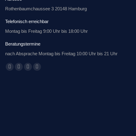
Rothenbaumchaussee 3 20148 Hamburg
Telefonisch erreichbar
Montag bis Freitag 9:00 Uhr bis 18:00 Uhr
Beratungstermine
nach Absprache Montag bis Freitag 10:00 Uhr bis 21 Uhr
Finden Sie uns auf:
Facebook
X
Linkedin
E-
page
page
page
Mail
opens
opens
opens
page
in
in
in
opens
new
new
new
in
window
window
window
new
window