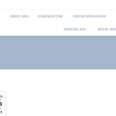
040-3890439-0
service
ÜBER UNS
KUNDENZONE
VERSICHERUNGEN
IMMOBILIEN
MEHR WI
Inflation – Erwartungen im
rz
Hintergrund diskutiert
4
21
Entwicklungen in der Finanzwelt
,
Sparen und Anlegen