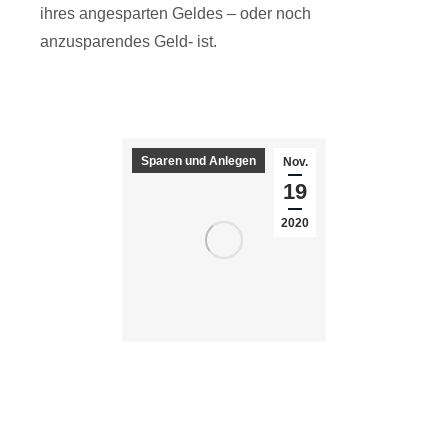
ihres angesparten Geldes – oder noch
anzusparendes Geld- ist.
Read article
Sparen und Anlegen
Nov.
19
2020
Was andere so verkaufen-zum
Beispiel die Sparkassen
Sparen und Anlegen