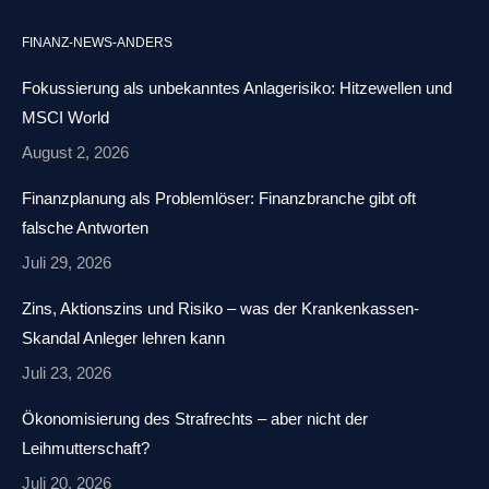
page
page
page
Mail
FINANZ-NEWS-ANDERS
opens
opens
opens
page
in
in
in
opens
Fokussierung als unbekanntes Anlagerisiko: Hitzewellen und
new
new
new
in
MSCI World
window
window
window
new
August 2, 2026
window
Finanzplanung als Problemlöser: Finanzbranche gibt oft
falsche Antworten
Juli 29, 2026
Zins, Aktionszins und Risiko – was der Krankenkassen-
Skandal Anleger lehren kann
Juli 23, 2026
Ökonomisierung des Strafrechts – aber nicht der
Leihmutterschaft?
Juli 20, 2026